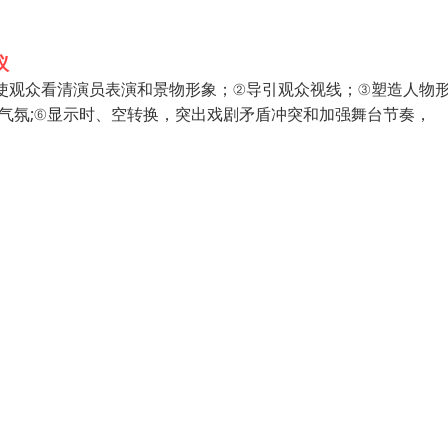
议
，使观众看清演员表演和景物形象；②导引观众视线；③塑造人物
气氛;⑥显示时、空转换，突出戏剧矛盾冲突和加强舞台节奏，