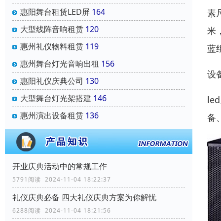
惠阳舞台租赁LED屏
164
素
大型线阵音响租赁
120
米
惠州礼仪物料租赁
119
蓝
惠州舞台灯光音响出租
156
设
惠阳礼仪庆典公司
130
大型舞台灯光架搭建
146
l
惠州演出设备租赁
136
备
开业庆典活动中的常规工作
5791阅读 2024-11-04 18:22:37
礼仪庆典必备 四大礼仪庆典方案为你解忧
6288阅读 2024-11-04 18:21:56