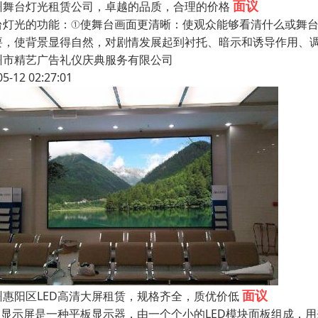
面议
州舞台灯光租赁公司，卓越的品质，合理的价格
台灯光的功能：①使舞台画面更清晰：使观众能够看清什么或舞
要，使背景显得自然，对剧情发展起到衬托、暗示和诱导作用、调
州市精艺广告礼仪庆典服务有限公司
05-12 02:27:01
面议
州惠阳区LED高清大屏租赁，规格齐全，质优价低
ED显示屏是一种平板显示器，由一个个小的LED模块面板组成，