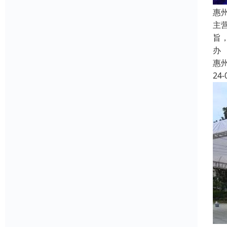
惠
主
旨
办
惠
24-