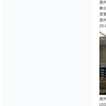
惠
舞
需
惠
20-
惠
L