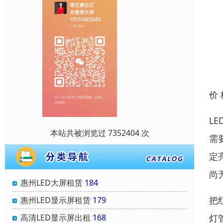
价
L
本站共被浏览过 7352404 次
需
定
尚
惠州LED大屏租赁
184
把
惠州LED显示屏租赁
179
高清LED显示屏出租
168
灯