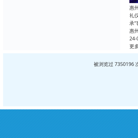
惠
礼
承
惠
24-
更
被浏览过 73501