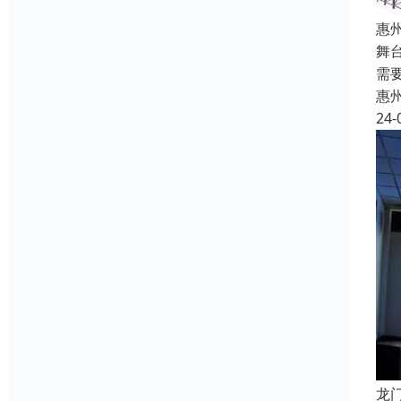
惠
舞
需
惠
24-
龙