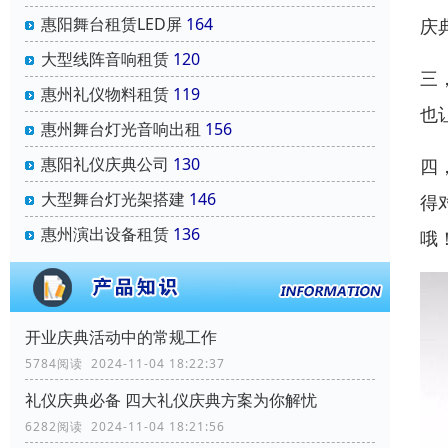
惠阳舞台租赁LED屏
164
庆
大型线阵音响租赁
120
三
惠州礼仪物料租赁
119
也
惠州舞台灯光音响出租
156
惠阳礼仪庆典公司
130
四
大型舞台灯光架搭建
146
得
惠州演出设备租赁
136
哦
开业庆典活动中的常规工作
5784阅读 2024-11-04 18:22:37
礼仪庆典必备 四大礼仪庆典方案为你解忧
6282阅读 2024-11-04 18:21:56