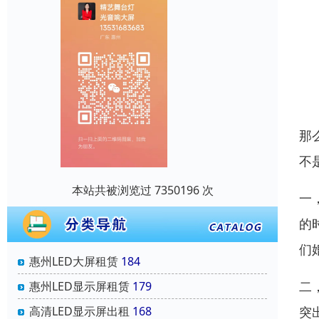
那
不
本站共被浏览过 7350196 次
一
的
们
惠州LED大屏租赁
184
二
惠州LED显示屏租赁
179
高清LED显示屏出租
168
突