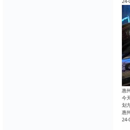
24-
惠
今
划
惠
24-