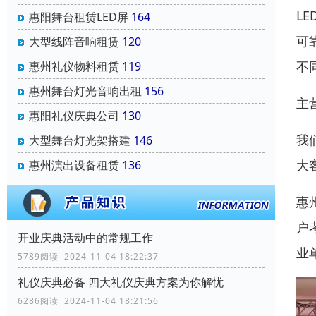
L
惠阳舞台租赁LED屏
164
可
大型线阵音响租赁
120
不
惠州礼仪物料租赁
119
惠州舞台灯光音响出租
156
主
惠阳礼仪庆典公司
130
我
大型舞台灯光架搭建
146
大
惠州演出设备租赁
136
惠
户
开业庆典活动中的常规工作
业
5789阅读 2024-11-04 18:22:37
礼仪庆典必备 四大礼仪庆典方案为你解忧
6286阅读 2024-11-04 18:21:56