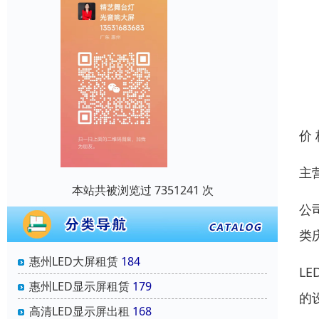
价
主
本站共被浏览过 7351241 次
公
类
惠州LED大屏租赁
184
L
惠州LED显示屏租赁
179
的
高清LED显示屏出租
168