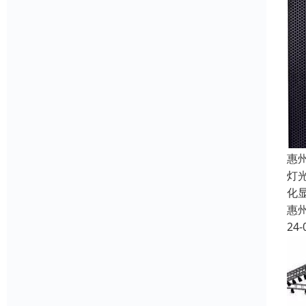
惠
灯
化
惠
24-