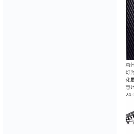
惠
灯
化
惠
24-