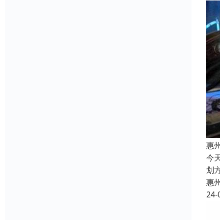
惠
今
划
惠
24-