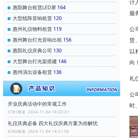
计
惠阳舞台租赁LED屏
164
服
大型线阵音响租赁
120
公
惠州礼仪物料租赁
119
惠州舞台灯光音响出租
156
赁
惠阳礼仪庆典公司
130
以
大型舞台灯光架搭建
146
向
惠州演出设备租赁
136
礼
公
开业庆典活动中的常规工作
时
5781阅读 2024-11-04 18:22:37
礼仪庆典必备 四大礼仪庆典方案为你解忧
6280阅读 2024-11-04 18:21:56