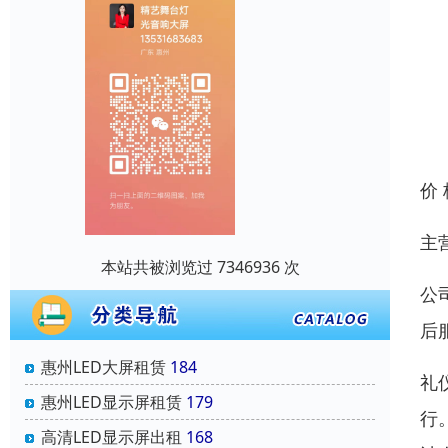
价
主
本站共被浏览过 7346936 次
公
后
惠州LED大屏租赁
184
礼
惠州LED显示屏租赁
179
行
高清LED显示屏出租
168