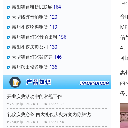
后
惠阳舞台租赁LED屏
164
音
大型线阵音响租赁
120
M
惠州礼仪物料租赁
119
惠州舞台灯光音响出租
156
信
惠阳礼仪庆典公司
130
4
大型舞台灯光架搭建
146
可
惠州演出设备租赁
136
惠
的
务
开业庆典活动中的常规工作
5781阅读 2024-11-04 18:22:37
礼仪庆典必备 四大礼仪庆典方案为你解忧
6280阅读 2024-11-04 18:21:56