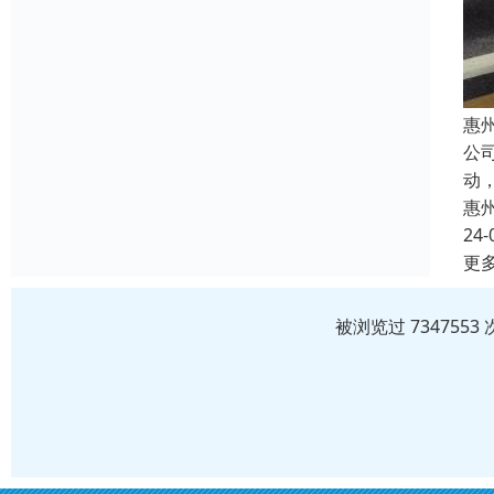
惠
公
动
惠
24-
更
被浏览过 73475