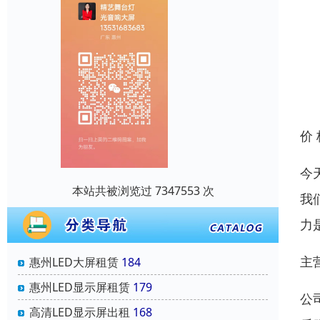
价
今
本站共被浏览过 7347553 次
我
力
主
惠州LED大屏租赁
184
惠州LED显示屏租赁
179
公
高清LED显示屏出租
168