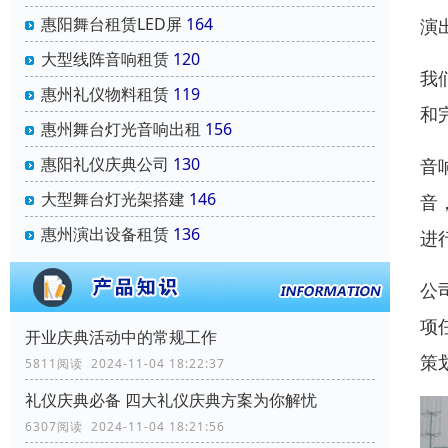
惠阳舞台租赁LED屏
164
演
大型线阵音响租赁
120
我
惠州礼仪物料租赁
119
和
惠州舞台灯光音响出租
156
惠阳礼仪庆典公司
130
音
大型舞台灯光架搭建
146
音
惠州演出设备租赁
136
进
公
项
开业庆典活动中的常规工作
策
5811阅读 2024-11-04 18:22:37
礼仪庆典必备 四大礼仪庆典方案为你解忧
6307阅读 2024-11-04 18:21:56