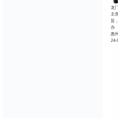
龙
主
旨
办
惠
24-