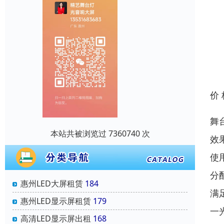
价
舞
本站共被浏览过 7360740 次
效
使
分
惠州LED大屏租赁
184
满
惠州LED显示屏租赁
179
一
高清LED显示屏出租
168