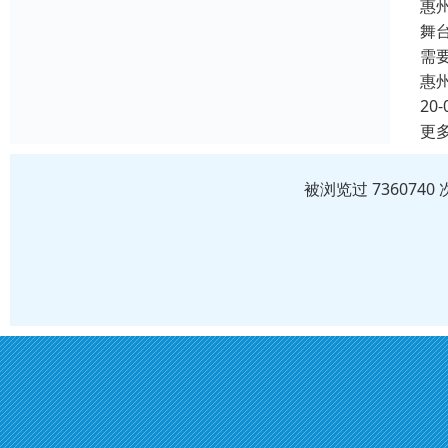
惠
舞
需
惠
20-
更
被浏览过 73607