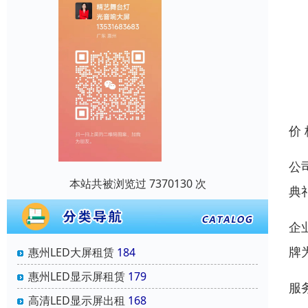
价
公
本站共被浏览过 7370130 次
典
企
牌
惠州LED大屏租赁
184
惠州LED显示屏租赁
179
服
高清LED显示屏出租
168