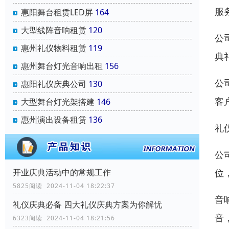
服
惠阳舞台租赁LED屏
164
大型线阵音响租赁
120
公
惠州礼仪物料租赁
119
典
惠州舞台灯光音响出租
156
公
惠阳礼仪庆典公司
130
客
大型舞台灯光架搭建
146
惠州演出设备租赁
136
礼
公
开业庆典活动中的常规工作
位
5825阅读 2024-11-04 18:22:37
音
礼仪庆典必备 四大礼仪庆典方案为你解忧
音
6323阅读 2024-11-04 18:21:56