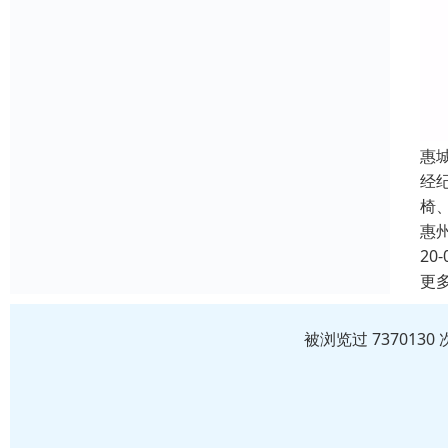
惠
经
椅
惠
20-
更
被浏览过 73701