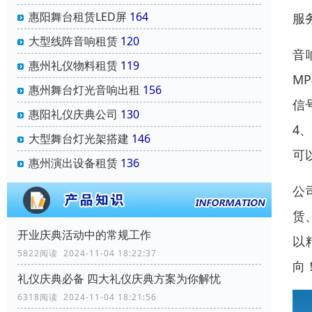
惠阳舞台租赁LED屏
164
服
大型线阵音响租赁
120
音
惠州礼仪物料租赁
119
M
惠州舞台灯光音响出租
156
信
惠阳礼仪庆典公司
130
4
大型舞台灯光架搭建
146
可
惠州演出设备租赁
136
公
赁
开业庆典活动中的常规工作
以
5822阅读 2024-11-04 18:22:37
向
礼仪庆典必备 四大礼仪庆典方案为你解忧
6318阅读 2024-11-04 18:21:56