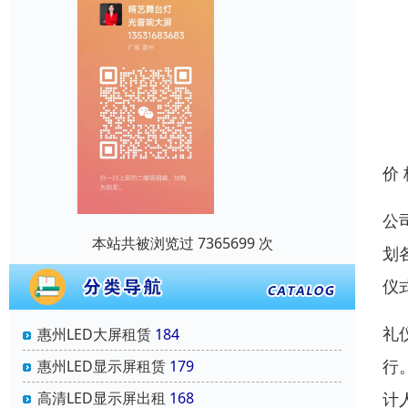
价
公
本站共被浏览过 7365699 次
划
仪
礼
惠州LED大屏租赁
184
行
惠州LED显示屏租赁
179
高清LED显示屏出租
168
计