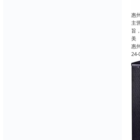
惠
主
旨
美
惠
24-