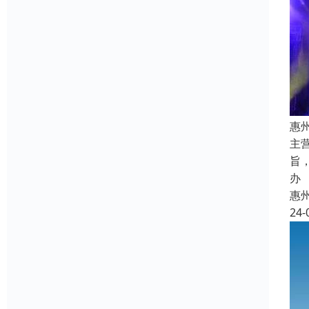
惠
主
旨
办
惠
24-