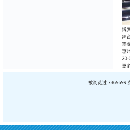
博
舞
需
惠
20-
更
被浏览过 73656