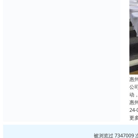
惠
公
动
惠
24-
更
被浏览过 73470