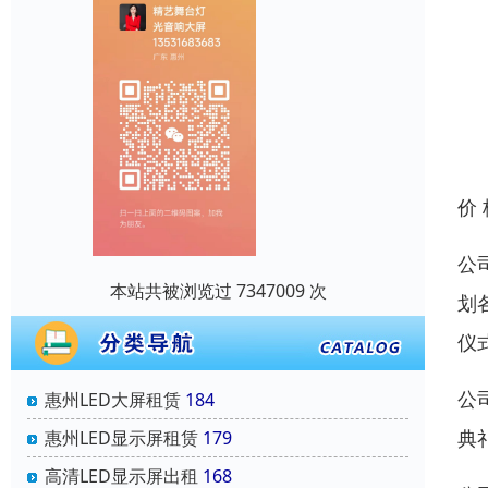
价
公
本站共被浏览过 7347009 次
划
仪
公
惠州LED大屏租赁
184
典
惠州LED显示屏租赁
179
高清LED显示屏出租
168