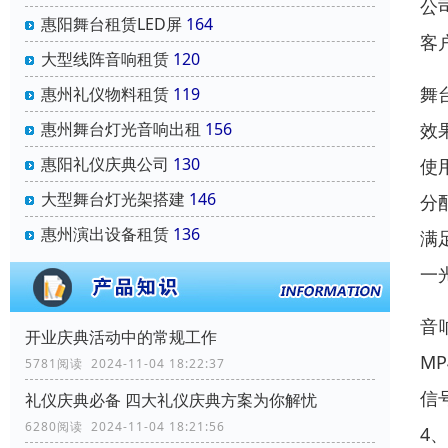
公
惠阳舞台租赁LED屏
164
客
大型线阵音响租赁
120
舞
惠州礼仪物料租赁
119
惠州舞台灯光音响出租
156
效
惠阳礼仪庆典公司
130
使
大型舞台灯光架搭建
146
分
惠州演出设备租赁
136
满
一
音
开业庆典活动中的常规工作
M
5781阅读 2024-11-04 18:22:37
信
礼仪庆典必备 四大礼仪庆典方案为你解忧
6280阅读 2024-11-04 18:21:56
4